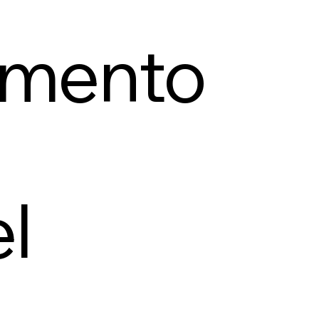
tamento
el