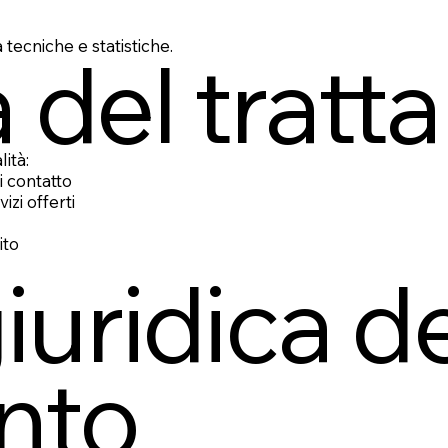
 tecniche e statistiche.
tà del trat
ità:
i contatto
izi offerti
ito
iuridica d
nto