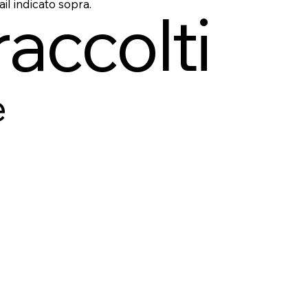
ail indicato sopra.
raccolti
e