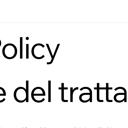
olicy
re del trat